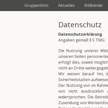
Erstes Menü
Zum
Gruppenfoto
Aktuelles
Bildbände
Inhalt:
Datenschutz
Datenschutzerklärung
Angaben gemäß § 5 TMG:
Die Nutzung unserer Webs
unseren Seiten personenbe
erfolgt dies, soweit möglic
nicht an Dritte weitergege
Wir weisen darauf hin, 
Sicherheitslücken aufweisen
Der Nutzung von im Rahmen
von nicht ausdrücklich 
widersprochen. Die Betreib
Zusendung von Werbeinform