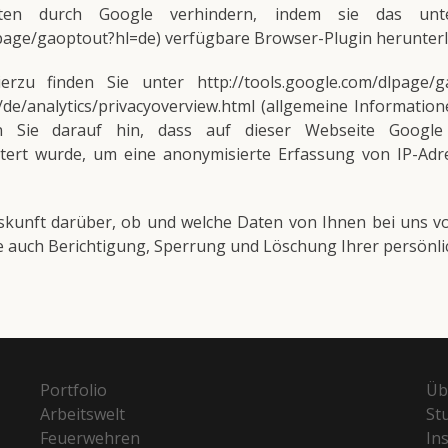
aten durch Google verhindern, indem sie das un
lpage/gaoptout?hl=de) verfügbare Browser-Plugin herunterla
rzu finden Sie unter http://tools.google.com/dlpage/
/de/analytics/privacyoverview.html (allgemeine Informatio
en Sie darauf hin, dass auf dieser Webseite Googl
eitert wurde, um eine anonymisierte Erfassung von IP-Adr
kunft darüber, ob und welche Daten von Ihnen bei uns v
e auch Berichtigung, Sperrung und Löschung Ihrer persönli
Portfolio
Üb
Arbeitswelt
St
Feuerwehren
In