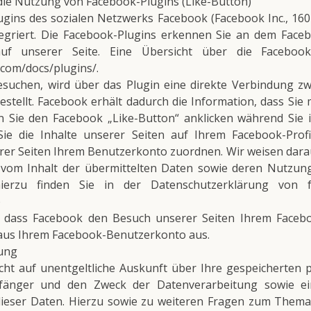
die Nutzung von Facebook-Plugins (Like-Button)
ugins des sozialen Netzwerks Facebook (Facebook Inc., 16
ntegriert. Die Facebook-Plugins erkennen Sie an dem Fac
 auf unserer Seite. Eine Übersicht über die Facebook-
.com/docs/plugins/.
esuchen, wird über das Plugin eine direkte Verbindung z
tellt. Facebook erhält dadurch die Information, dass Sie 
n Sie den Facebook „Like-Button“ anklicken während Sie 
Sie die Inhalte unserer Seiten auf Ihrem Facebook-Profi
r Seiten Ihrem Benutzerkonto zuordnen. Wir weisen darauf
 vom Inhalt der übermittelten Daten sowie deren Nutzun
ierzu finden Sie in der Datenschutzerklärung von f
p
, dass Facebook den Besuch unserer Seiten Ihrem Faceb
e aus Ihrem Facebook-Benutzerkonto aus.
rung
echt auf unentgeltliche Auskunft über Ihre gespeicherte
änger und den Zweck der Datenverarbeitung sowie ein
ieser Daten. Hierzu sowie zu weiteren Fragen zum The