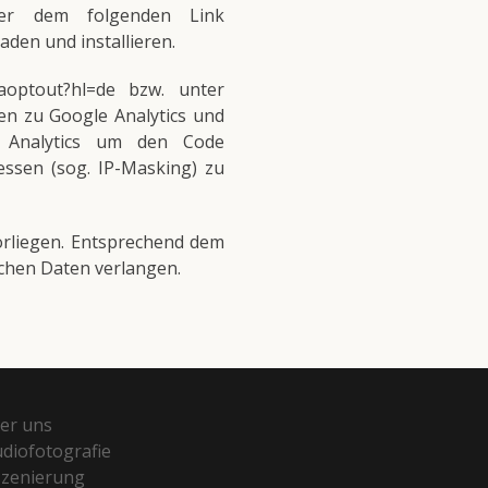
ter dem folgenden Link
den und installieren.
gaoptout?hl=de bzw. unter
nen zu Google Analytics und
e Analytics um den Code
essen (sog. IP-Masking) zu
orliegen. Entsprechend dem
chen Daten verlangen.
er uns
udiofotografie
szenierung