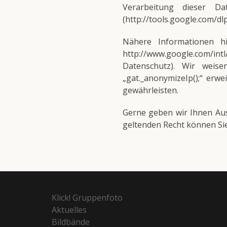
Verarbeitung dieser D
(http://tools.google.com/d
Nähere Informationen hie
http://www.google.com/intl
Datenschutz). Wir weis
„gat._anonymizeIp();“ erw
gewährleisten.
Gerne geben wir Ihnen Aus
geltenden Recht können Si
Klick! Gruppenfoto
Aktuelles
Bildbände