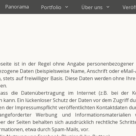
Panorama
Portfolio
Über uns
Veröf
eite ist in der Regel ohne Angabe personenbezogener 
zogene Daten (beispielsweise Name, Anschrift oder eMail
h, stets auf freiwilliger Basis. Diese Daten werden ohne I
ben.
dass die Datenübertragung im Internet (z.B. bei der K
 kann. Ein lückenloser Schutz der Daten vor dem Zugriff durc
 der Impressumspflicht veröffentlichten Kontaktdaten du
angeforderter Werbung und Informationsmaterialien w
er der Seiten behalten sich ausdrücklich rechtliche Schritt
ationen, etwa durch Spam-Mails, vor.