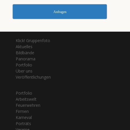
Anfragen
Klick! Gruppenfoto
Aktuelles
Bildbände
Panorama
Portfolio
Über uns
Veröffentlichungen
Portfolio
Arbeitswelt
Feuerwehren
Firmen
Karneval
Porträts
Vereine